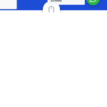
Scrivimi!
Patente senza stress
Un metodo che ti
supporta nello studio
Scopri di più
Un
supporto
per la tua patente.