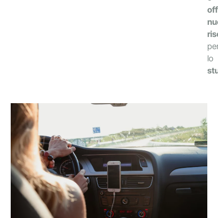
of
nu
ri
pe
lo
st