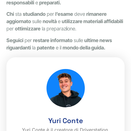
responsabili
e
preparati.
Chi
sta
studiando
per
l’esame
deve
rimanere
aggiornato
sulle
novità
e
utilizzare materiali affidabili
per
ottimizzare
la preparaz
i
one.
Seguici
per
restare informato
sulle
ultime news
riguardanti
la
patente
e il
mondo della guida.
Yuri Conte
Yuri Conte è il creatore di Driverstation,