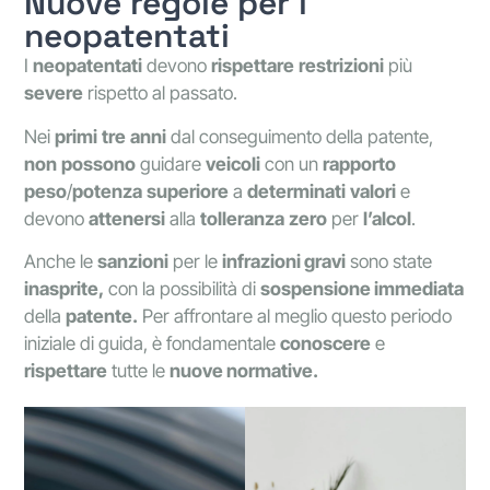
Nuove regole per i
neopatentati
I
neopatentati
devono
rispettare
restrizioni
più
severe
rispetto al passato.
Nei
primi
tre
anni
dal conseguimento della patente,
non
possono
guidare
veicoli
con un
rapporto
peso
/
potenza
superiore
a
determinati
valori
e
devono
attenersi
alla
tolleranza
zero
per
l’alcol
.
Anche le
sanzioni
per le
infrazioni gravi
sono state
inasprite,
con la possibilità di
sospensione immediata
della
patente.
Per affrontare al meglio questo periodo
iniziale di guida, è fondamentale
conoscere
e
rispettare
tutte le
nuove normative.