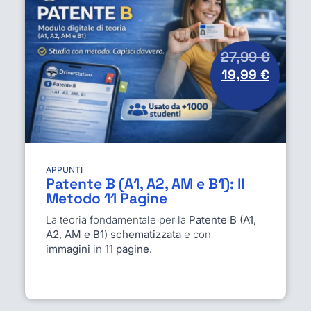
27,99
€
19,99
€
APPUNTI
Patente B (A1, A2, AM e B1): Il
Metodo 11 Pagine
La teoria fondamentale per la
Patente B (A1,
A2, AM e B1) schematizzata
e con
immagini
in
11 pagine.