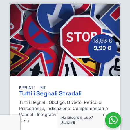
13,93
€
9,99
€
APPUNTI
KIT
Tutti i Segnali Stradali
Tutti i Segnali:
Obbligo, Divieto, Pericolo,
Precedenza, Indicazione, Complementari e
Pannelli Integrativi.
Immagini e spiegazioni
Hai bisogno di aiuto?
flash.
Scrivimi!