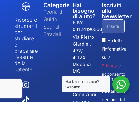
Categorie
Hai
Iscriviti
bisogno
alla
Teoria di
di aiuto?
Newsletter
Guida
Risorse e
P.IVA
strumenti
Segnali
04124190366
per
Stradali
Via Pietro
studiare
Ho letto
Giardini,
e
l'informativa
472/L
preparare
l’esame
41124
sulla
della
Modena
Privacy
e
patente.
MO
acconsento
yuri@driverstation.it
Hai bisogno di aiuto?
al
Termini e
Scrivimi!
trattamento
Condizioni
dei miei dati
Privacy
personali
Policy
Cookie
Invia
Policy
Developed by